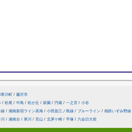
郡寒川町
/
藤沢市
林
/
松尾
/
中島
/
松が丘
/
萩園
/
円蔵
/
一之宮
/
小谷
本線
/
湘南新宿ライン高海
/
小田急江ノ島線
/
ブルーライン
/
相鉄いずみ野線
香川
/
湘南台
/
寒川
/
宮山
/
北茅ケ崎
/
平塚
/
六会日大前