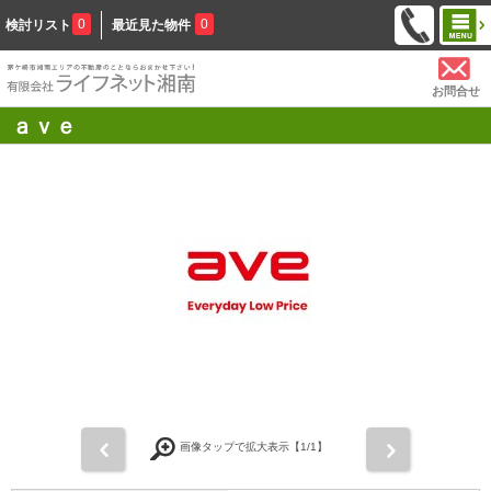
0
0
検討リスト
最近見た物件
お問合せ
ａｖｅ
前
次
画像タップで拡大表示【
1
/1】