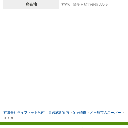
所在地
神奈川県茅ヶ崎市矢畑886-5
有限会社ライフネット湘南
>
周辺施設案内
>
茅ヶ崎市
>
茅ヶ崎市のスーパー
>
ａｖｅ