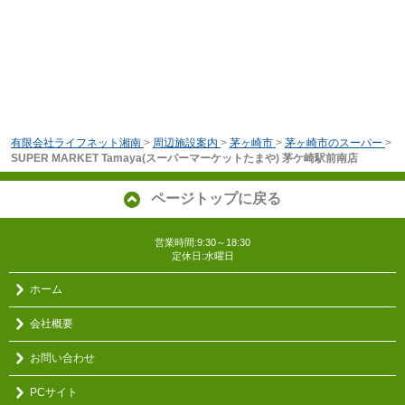
有限会社ライフネット湘南
>
周辺施設案内
>
茅ヶ崎市
>
茅ヶ崎市のスーパー
>
SUPER MARKET Tamaya(スーパーマーケットたまや) 茅ケ崎駅前南店
ページトップに戻る
営業時間:9:30～18:30
定休日:水曜日
ホーム
会社概要
お問い合わせ
PCサイト