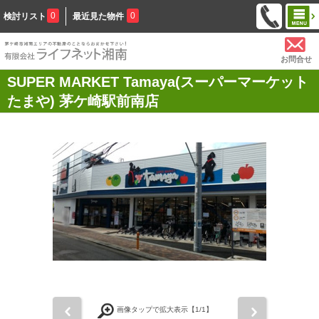
0
0
検討リスト
最近見た物件
お問合せ
SUPER MARKET Tamaya(スーパーマーケット
たまや) 茅ケ崎駅前南店
前
次
画像タップで拡大表示【
1
/1】