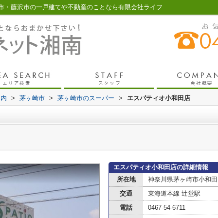
エスパティオ小和田店情報ページ｜茅ヶ崎市・藤沢市の一戸建てや不動産のことなら有限会社ライフネット湘南
案内
>
茅ヶ崎市
>
茅ヶ崎市のスーパー
>
エスパティオ小和田店
エスパティオ小和田店の詳細情報
所在地
神奈川県茅ヶ崎市小和田２
交通
東海道本線 辻堂駅
電話
0467-54-6711