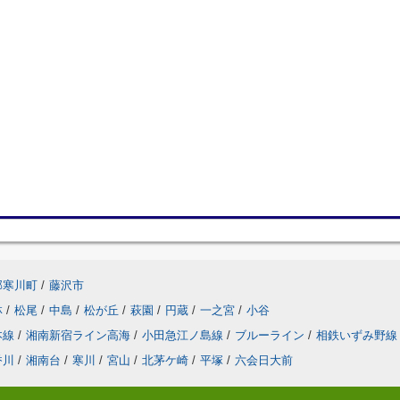
郡寒川町
/
藤沢市
林
/
松尾
/
中島
/
松が丘
/
萩園
/
円蔵
/
一之宮
/
小谷
本線
/
湘南新宿ライン高海
/
小田急江ノ島線
/
ブルーライン
/
相鉄いずみ野線
香川
/
湘南台
/
寒川
/
宮山
/
北茅ケ崎
/
平塚
/
六会日大前