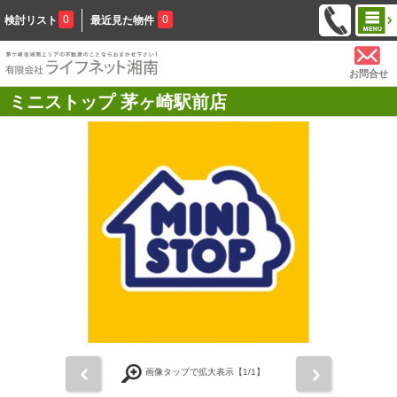
0
0
検討リスト
最近見た物件
お問合せ
ミニストップ 茅ヶ崎駅前店
前
次
画像タップで拡大表示【
1
/1】