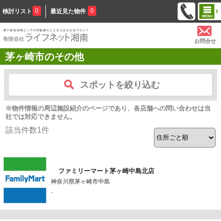
0
0
検討リスト
最近見た物件
お問合せ
茅ヶ崎市のその他
スポットを絞り込む
※物件情報の周辺施設紹介のページであり、各店舗への問い合わせは当
社では対応できません。
該当件数
1
件
ファミリーマート茅ヶ崎中島北店
神奈川県茅ヶ崎市中島
-