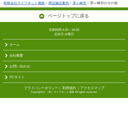
有限会社ライフネット湘南
>
周辺施設案内
>
茅ヶ崎市
>
茅ヶ崎市のその他
ページトップに戻る
営業時間:9:30～18:30
定休日:水曜日
ホーム
会社概要
お問い合わせ
PCサイト
プライバシーポリシー
利用規約
｜アクセスマップ
｜
Copyright(c) （有）ライフネット湘南 All rights reserved.