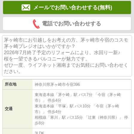
メールでお問い合わせする(無料)
電話でお問い合わせする
茅ヶ崎市にお引越しをお考えの方、茅ヶ崎市今宿のコスモ
茅ヶ崎プレジオはいかがですか？
2026年7月終了予定のリフォームにより、水回り一新♪
桜を一望できるバルコニーが魅力です。
ぜひ一度、ライフネット湘南までお気軽にお問い合わせく
ださい。
所在地
神奈川県
茅ヶ崎市
今宿
396
東海道本線
「
茅ケ崎
」駅 バス7分 「今宿（茅ヶ崎
市）」 停歩4分
東海道本線
「
平塚
」駅 バス10分 「今宿（茅ヶ崎
交通
市）」 停歩4分
相模線
「
寒川
」駅 バス15分 「辻東（神奈川県）」 停
歩8分
3LDK