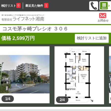
0
1
検討リスト
最近見た物件
お問合せ
コスモ茅ヶ崎プレシオ ３０６
価格
2,599
万円
検討リストに追加
1/4
2/4