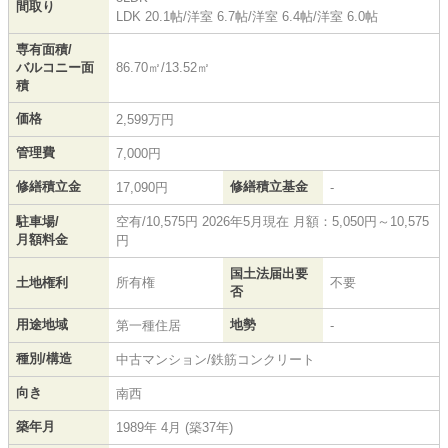
間取り
LDK 20.1帖
/
洋室 6.7帖
/
洋室 6.4帖
/
洋室 6.0帖
専有面積/
バルコニー面
86.70㎡/13.52㎡
積
価格
2,599万円
管理費
7,000円
修繕積立金
修繕積立基金
17,090円
-
駐車場/
空有/10,575円 2026年5月現在 月額：5,050円～10,575
月額料金
円
国土法届出要
土地権利
所有権
不要
否
用途地域
地勢
第一種住居
-
種別/構造
中古マンション/鉄筋コンクリート
向き
南西
築年月
1989年 4月 (築37年)