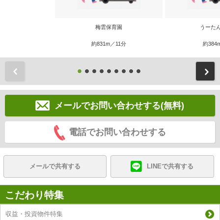
梅雲保育園
うーた
約831m／11分
約384
前
メールでお問い合わせする(無料)
電話でお問い合わせする
メールで共有する
LINEで共有する
こだわり特集
収益・投資物件特集