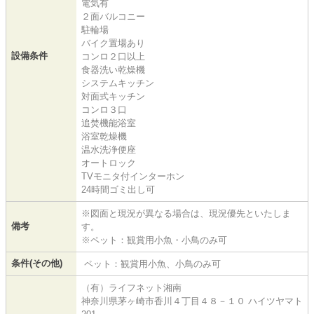
電気有
２面バルコニー
駐輪場
バイク置場あり
設備条件
コンロ２口以上
食器洗い乾燥機
システムキッチン
対面式キッチン
コンロ３口
追焚機能浴室
浴室乾燥機
温水洗浄便座
オートロック
TVモニタ付インターホン
24時間ゴミ出し可
※図面と現況が異なる場合は、現況優先といたしま
備考
す。
※ペット：観賞用小魚・小鳥のみ可
条件(その他)
ペット：観賞用小魚、小鳥のみ可
（有）ライフネット湘南
神奈川県茅ヶ崎市香川４丁目４８－１０ ハイツヤマト