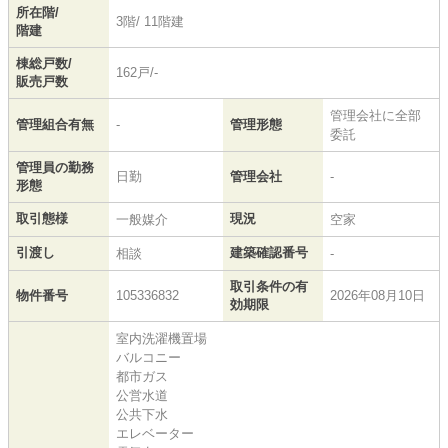
所在階/
3階/ 11階建
階建
棟総戸数/
162戸/-
販売戸数
管理会社に全部
管理組合有無
-
管理形態
委託
管理員の勤務
日勤
管理会社
-
形態
取引態様
現況
一般媒介
空家
引渡し
建築確認番号
相談
-
取引条件の有
物件番号
105336832
2026年08月10日
効期限
室内洗濯機置場
バルコニー
都市ガス
公営水道
公共下水
エレベーター