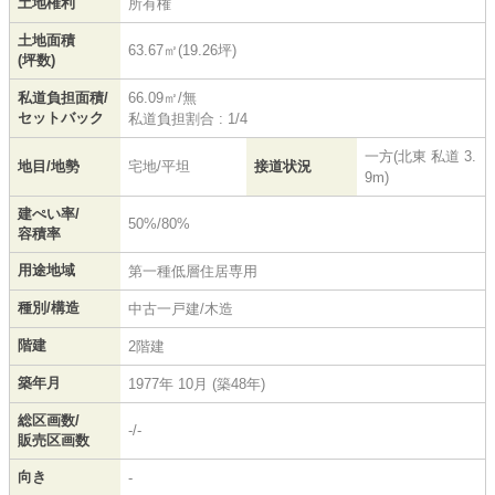
土地権利
所有権
土地面積
63.67㎡(19.26坪)
(坪数)
私道負担面積/
66.09㎡/無
セットバック
私道負担割合 : 1/4
一方(北東 私道 3.
地目/地勢
宅地/平坦
接道状況
9m)
建ぺい率/
50%/80%
容積率
用途地域
第一種低層住居専用
種別/構造
中古一戸建/木造
階建
2階建
築年月
1977年 10月 (築48年)
総区画数/
-/-
販売区画数
向き
-