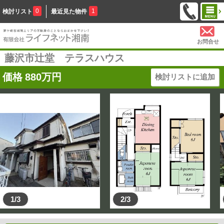
0
1
検討リスト
最近見た物件
お問合せ
藤沢市辻堂 テラスハウス
価格
880
万円
検討リストに追加
1/3
2/3