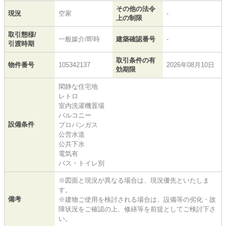
その他の法令
現況
空家
-
上の制限
取引態様/
一般媒介/即時
建築確認番号
-
引渡時期
取引条件の有
物件番号
105342137
2026年08月10日
効期限
閑静な住宅地
レトロ
室内洗濯機置場
バルコニー
設備条件
プロパンガス
公営水道
公共下水
電気有
バス・トイレ別
※図面と現況が異なる場合は、現況優先といたしま
す。
備考
※建物ご使用を検討される場合は、設備等の劣化・故
障状況をご確認の上、修繕等を前提としてご検討下さ
い。