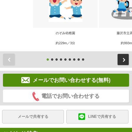
のぞみ幼稚園
藤沢市立
約229m／3分
約993
前
メールでお問い合わせする(無料)
電話でお問い合わせする
メールで共有する
LINEで共有する