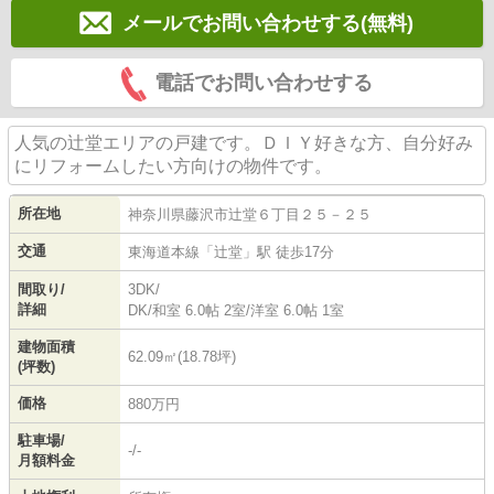
メールでお問い合わせする(無料)
電話でお問い合わせする
人気の辻堂エリアの戸建です。ＤＩＹ好きな方、自分好み
にリフォームしたい方向けの物件です。
所在地
神奈川県
藤沢市
辻堂
６丁目２５－２５
交通
東海道本線
「
辻堂
」駅 徒歩17分
間取り/
3DK/
詳細
DK
/
和室 6.0帖 2室
/
洋室 6.0帖 1室
建物面積
62.09㎡(18.78坪)
(坪数)
価格
880万円
駐車場/
-/-
月額料金