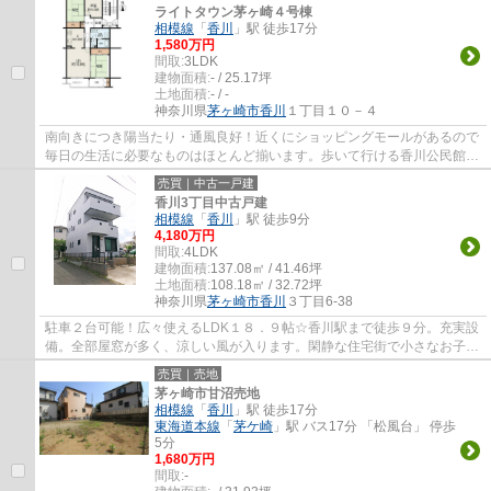
ライトタウン茅ヶ崎４号棟
相模線
「
香川
」駅 徒歩17分
1,580万円
間取:
3LDK
建物面積:
- / 25.17坪
土地面積:
- / -
神奈川県
茅ヶ崎市
香川
１丁目１０－４
南向きにつき陽当たり・通風良好！近くにショッピングモールがあるので
毎日の生活に必要なものはほとんど揃います。歩いて行ける香川公民館で
コミュニティに入ることも可能、図書館が...
売買｜中古一戸建
香川3丁目中古戸建
相模線
「
香川
」駅 徒歩9分
4,180万円
間取:
4LDK
建物面積:
137.08㎡ / 41.46坪
土地面積:
108.18㎡ / 32.72坪
神奈川県
茅ヶ崎市
香川
３丁目6-38
駐車２台可能！広々使えるLDK１８．９帖☆香川駅まで徒歩９分。充実設
備。全部屋窓が多く、涼しい風が入ります。閑静な住宅街で小さなお子様
も安心です☆茅ヶ崎で一戸建て購入をお考えな...
売買｜売地
茅ヶ崎市甘沼売地
相模線
「
香川
」駅 徒歩17分
東海道本線
「
茅ケ崎
」駅 バス17分 「松風台」 停歩
5分
1,680万円
間取:
-