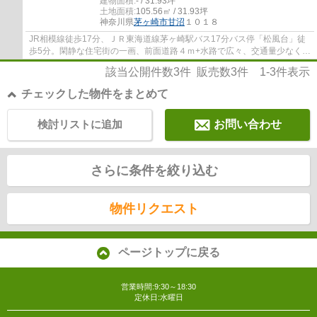
建物面積:
- / 31.93坪
土地面積:
105.56㎡ / 31.93坪
神奈川県
茅ヶ崎市
甘沼
１０１８
JR相模線徒歩17分、ＪＲ東海道線茅ヶ崎駅バス17分バス停「松風台」徒
歩5分。閑静な住宅街の一画、前面道路４ｍ+水路で広々、交通量少なく明
るくて開放的です！車種によっては２台駐車...
該当公開件数
3
件 販売数
3
件
1-3
件表示
チェックした物件をまとめて
検討リストに追加
お問い合わせ
さらに条件を絞り込む
物件リクエスト
ページトップに戻る
営業時間:9:30～18:30
定休日:水曜日