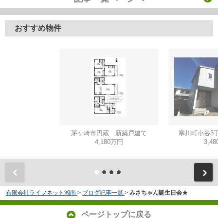
おすすめ物件
茅ヶ崎市円蔵 新築戸建て
寒川町小谷3
4,180万円
3,4
有限会社ライフネット湘南
>
ブログ記事一覧
>
みさちゃん誕生日会★
ページトップに戻る