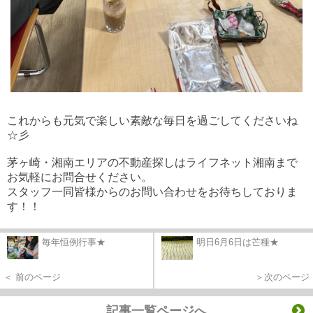
これからも元気で楽しい素敵な毎日を過ごしてくださいね
☆彡
茅ヶ崎・湘南エリアの不動産探しはライフネット湘南まで
お気軽にお問合せください。
スタッフ一同皆様からのお問い合わせをお待ちしておりま
す！！
毎年恒例行事★
明日6月6日は芒種★
＜ 前のページ
＞次のページ
記事一覧ページへ