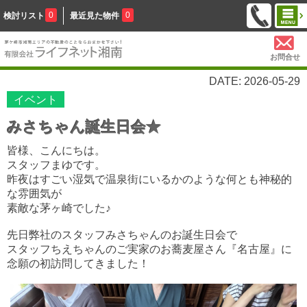
0
0
検討リスト
最近見た物件
お問合せ
DATE: 2026-05-29
イベント
みさちゃん誕生日会★
皆様、こんにちは。
スタッフまゆです。
昨夜はすごい湿気で温泉街にいるかのような何とも神秘的
な雰囲気が
素敵な茅ヶ崎でした♪
先日弊社のスタッフみさちゃんのお誕生日会で
スタッフちえちゃんのご実家のお蕎麦屋さん『名古屋』に
念願の初訪問してきました！