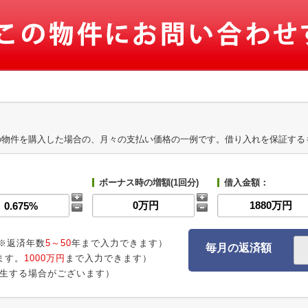
の物件を購入した場合の、月々の支払い価格の一例です。借り入れを保証する
ボーナス時の増額(1回分)
借入金額：
※返済年数
5～50
年まで入力できます）
毎月の返済額
ます。
1000万円
まで入力できます）
生する場合がございます）