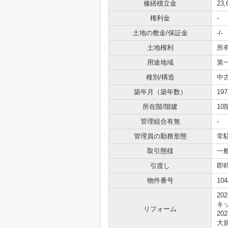
修繕積立金
23
権利金
-
土地の敷金/保証金
-/-
土地権利
所
用途地域
第
種別/構造
中
築年月（築年数）
19
所在階/階建
10
管理組合有無
-
管理員の勤務形態
常
取引態様
一
引渡し
即
物件番号
104
20
キッ
リフォーム
20
大