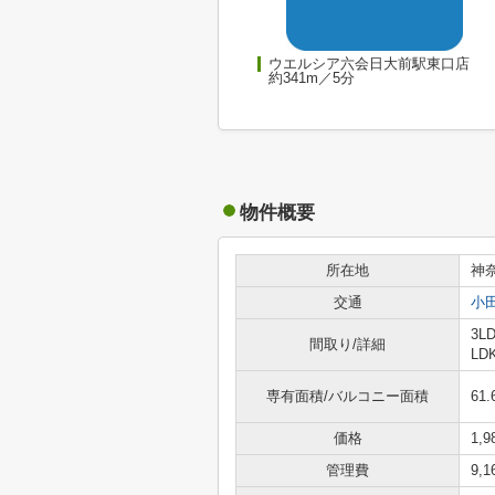
ウエルシア六会日大前駅東口店
約341m／5分
物件概要
所在地
神
交通
小
3L
間取り/詳細
LD
専有面積/バルコニー面積
61.
価格
1,
管理費
9,