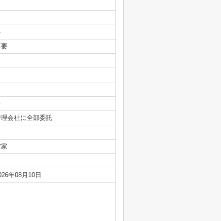
-
-
不要
-
管理会社に全部委託
空家
026年08月10日