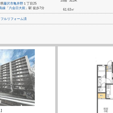
10階 3LDK
川県
藤沢市
亀井野
１丁目25
島線
「
六会日大前
」駅 徒歩7分
61.63㎡
フルリフォーム済
観】