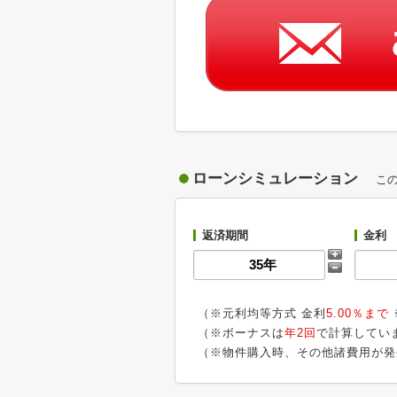
ローンシミュレーション
こ
返済期間
金利
（※元利均等方式 金利
5.00％まで
（※ボーナスは
年2回
で計算してい
（※物件購入時、その他諸費用が発