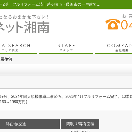
六会駅前高層住宅 ｜最上階 エレベーター2基 フルリフォーム済｜茅ヶ崎市・藤沢市の一戸建てや不動産のことなら有限会社ライフネット湘南
高層住宅
7分、2024年陽大規模修繕工事済み、2026年4月フルリフォーム完了。10
0→1980万円】
所在地/交通
間取り/専有面積