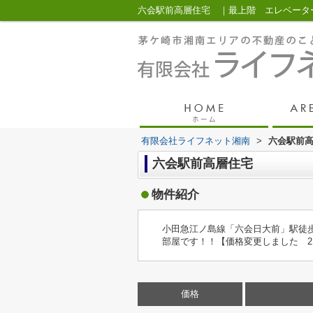
有限会社ライフネット湘南
>
六会駅前
六会駅前高層住宅
物件紹介
小田急江ノ島線「六会日大前」駅徒歩
部屋です！！【価格変更しました 216
価格