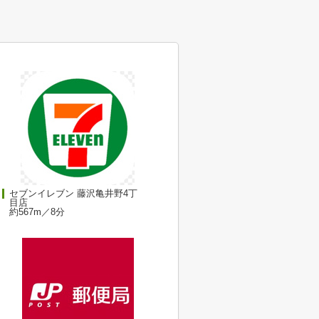
セブンイレブン 藤沢亀井野4丁
目店
約567m／8分