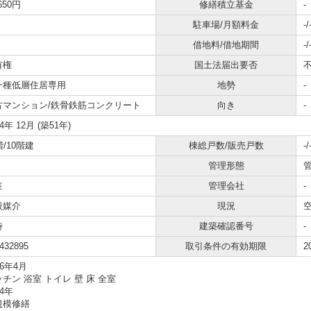
,650円
修繕積立基金
-
駐車場/月額料金
-/
借地料/借地期間
-/
有権
国土法届出要否
一種低層住居専用
地勢
-
古マンション/鉄骨鉄筋コンクリート
向き
-
74年 12月 (築51年)
階/10階建
棟総戸数/販売戸数
-/
管理形態
駐
管理会社
-
般媒介
現況
時
建築確認番号
-
432895
取引条件の有効期限
2
26年4月
チン 浴室 トイレ 壁 床 全室
24年
規模修繕