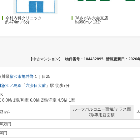
今村内科クリニック
JAさがみ六会支店
約474m／6分
約990m／13分
【中古マンション】
物件番号：104432895
情報更新日：2026年
奈川県
藤沢市
亀井野
１丁目25
田急江ノ島線
「
六会日大前
」駅 徒歩7分
DK
K 8.0帖 1室
/
和室 6.0帖 2室
/
洋室 4.5帖 1室
ルーフバルコニー面積/テラス面
63㎡/-
-/
積/専用庭面積
980万円
160円