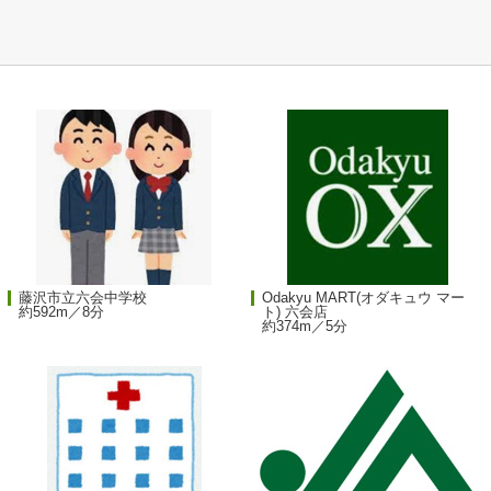
藤沢市立六会中学校
Odakyu MART(オダキュウ マー
約592m／8分
ト) 六会店
約374m／5分