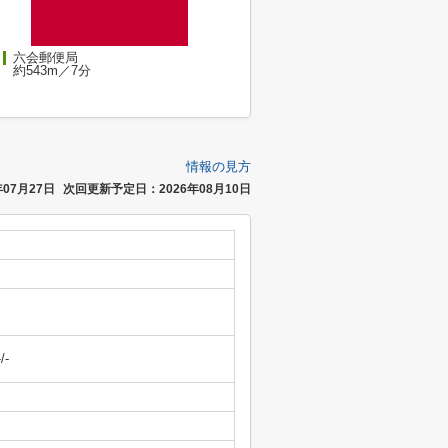
六会郵便局
約543m／7分
情報の見方
07月27日
次回更新予定日：2026年08月10日
-/-