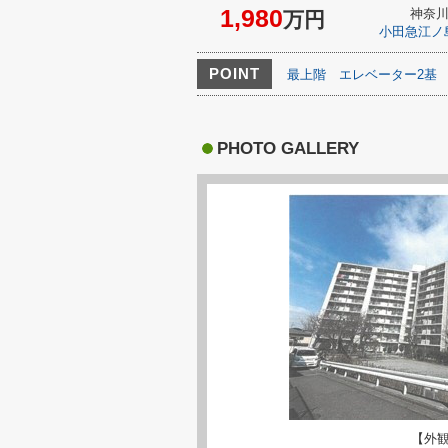
1,980
神奈
万円
小田急江ノ
POINT
最上階
エレベーター2基
PHOTO GALLERY
【外