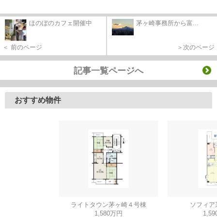
ほのぼのカフェ開催中
茅ヶ崎事務所から富...
＜ 前のページ
＞次のページ
記事一覧ページへ
おすすめ物件
ライトタウン茅ヶ崎４号棟
ソフィア
1,580万円
1,5