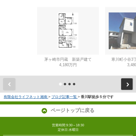
茅ヶ崎市円蔵 新築戸建て
寒川町小谷3
4,180万円
3,4
有限会社ライフネット湘南
>
ブログ記事一覧
>
香川駅徒歩５分です
ページトップに戻る
営業時間:9:30～18:30
定休日:水曜日