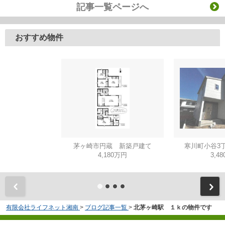
記事一覧ページへ
おすすめ物件
茅ヶ崎市円蔵 新築戸建て
寒川町小谷3
4,180万円
3,4
有限会社ライフネット湘南
>
ブログ記事一覧
>
北茅ヶ崎駅 １ｋの物件です