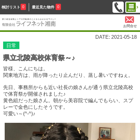
0
0
検討リスト
最近見た物件
お問合せ
DATE: 2021-05-18
日常
県立北陵高校体育祭～♪
皆様、こんにちは。
関東地方は、雨が降ったり止んだり、蒸し暑いですねぇ。
先日、事務所からも近い社長の娘さんが通う県立北陵高校
で体育祭が開催されました♪
黄色組だった娘さん。朝から美容院で編んでもらい、スプ
レーで金色にしたそうです。
可愛い～(^-^)♪