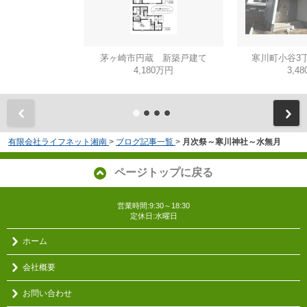
茅ヶ崎市円蔵 新築戸建て
寒川町小谷3
4,180万円
3,4
有限会社ライフネット湘南
>
ブログ記事一覧
>
月次祭～寒川神社～水無月
ページトップに戻る
営業時間:9:30～18:30
定休日:水曜日
ホーム
会社概要
お問い合わせ