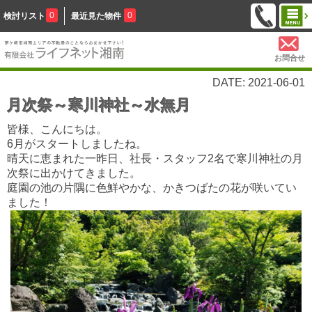
0
0
検討リスト
最近見た物件
お問合せ
DATE: 2021-06-01
月次祭～寒川神社～水無月
皆様、こんにちは。
6月がスタートしましたね。
晴天に恵まれた一昨日、社長・スタッフ2名で寒川神社の月
次祭に出かけてきました。
庭園の池の片隅に色鮮やかな、かきつばたの花が咲いてい
ました！