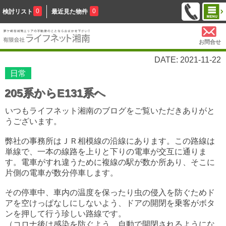
0
0
検討リスト
最近見た物件
お問合せ
DATE: 2021-11-22
日常
205系からE131系へ
いつもライフネット湘南のブログをご覧いただきありがと
うございます。
弊社の事務所はＪＲ相模線の沿線にあります。この路線は
単線で、一本の線路を上りと下りの電車が交互に通りま
す。電車がすれ違うために複線の駅が数か所あり、そこに
片側の電車が数分停車します。
その停車中、車内の温度を保ったり虫の侵入を防ぐためド
アを空けっぱなしにしないよう、ドアの開閉を乗客がボタ
ンを押して行う珍しい路線です。
（コロナ後は感染を防ぐよう、自動で開閉されるようにな