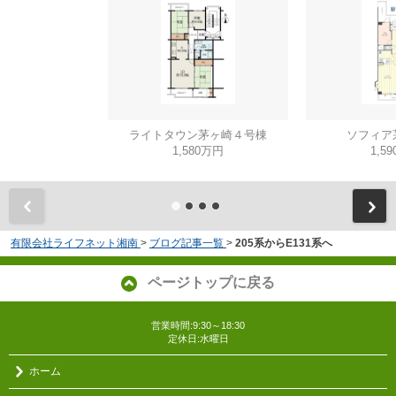
ライトタウン茅ヶ崎４号棟
ソフィア
1,580万円
1,5
有限会社ライフネット湘南
>
ブログ記事一覧
>
205系からE131系へ
ページトップに戻る
営業時間:9:30～18:30
定休日:水曜日
ホーム