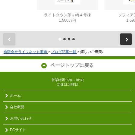
ライトタウン茅ヶ崎４号棟
ソフィア
1,580万円
1,5
有限会社ライフネット湘南
>
ブログ記事一覧
>
嬉しいご褒美♪
ページトップに戻る
営業時間:9:30～18:30
定休日:水曜日
ホーム
会社概要
お問い合わせ
PCサイト