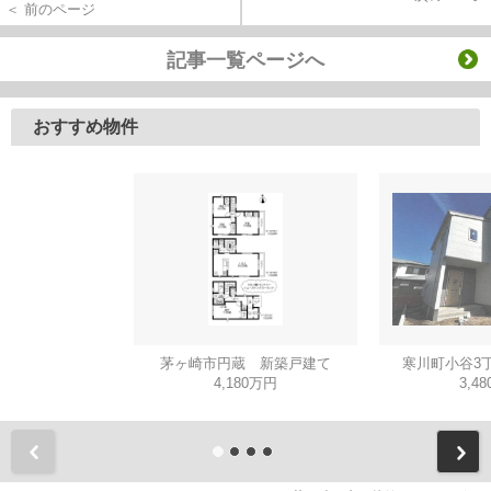
＜ 前のページ
記事一覧ページへ
おすすめ物件
茅ヶ崎市円蔵 新築戸建て
寒川町小谷3
4,180万円
3,4