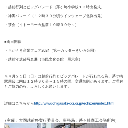
・越前行列とビッグパレード（茅ヶ崎小学校１３時出発式）
・神輿パレード（１２時３０分頃ツインウェーブ北側出発）
・茶会（イトーヨーカ堂前１０時３０分～）
■両日開催
・ちがさき産業フェア
2024
（第一カッターきいろ公園）
・越前守遺跡写真展（市民文化会館 展示室）
※４月２１日（日）は越前行列とビッグパレードが行われる為、茅ケ崎
駅周辺は同日１２時３０分～１５時の間、交通規制があります。ご理解
とご協力の程、よろしくお願いします。
詳細はこちらから
http://www.chigasaki-cci.or.jp/echizen/index.html
（主催：大岡越前祭実行委員会、事務局：茅ヶ崎商工会議所内）