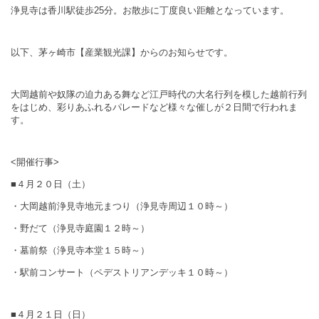
浄見寺は香川駅徒歩25分。お散歩に丁度良い距離となっています。
以下、茅ヶ崎市【産業観光課】からのお知らせです。
大岡越前や奴隊の迫力ある舞など江戸時代の大名行列を模した越前行列
をはじめ、彩りあふれるパレードなど様々な催しが２日間で行われま
す。
<
開催行事
>
■４月２０日（土）
・大岡越前浄見寺地元まつり（浄見寺周辺１０時～）
・野だて（浄見寺庭園１２時～）
・墓前祭（浄見寺本堂１５時～）
・駅前コンサート（ペデストリアンデッキ１０時～）
■４月２１日（日）