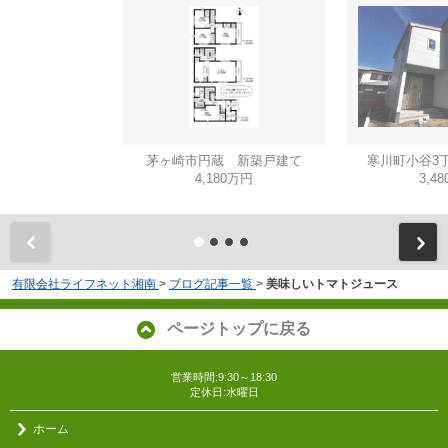
茅ヶ崎市円蔵 新築戸建て
寒川町小谷3
4,180万円
3,4
有限会社ライフネット湘南
>
ブログ記事一覧
>
美味しいトマトジュース
ページトップに戻る
営業時間:9:30～18:30
定休日:水曜日
ホーム