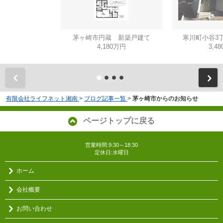
茅ヶ崎市円蔵 新築戸建て
寒川町小谷3
4,180万円
3,4
有限会社ライフネット湘南
>
ブログ記事一覧
>
茅ヶ崎市からのお知らせ
ページトップに戻る
営業時間:9:30～18:30
定休日:水曜日
ホーム
会社概要
お問い合わせ