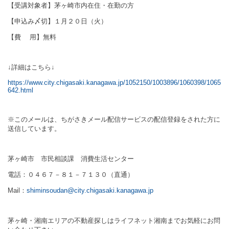
【受講対象者】茅ヶ崎市内在住・在勤の方
【申込み〆切】１月２０日（火）
【費 用】無料
↓詳細はこちら↓
https://www.city.chigasaki.kanagawa.jp/1052150/1003896/1060398/1065
642.html
※このメールは、ちがさきメール配信サービスの配信登録をされた方に
送信しています。
茅ヶ崎市 市民相談課 消費生活センター
電話：０４６７－８１－７１３０（直通）
Mail
：
shiminsoudan@city.chigasaki.kanagawa.jp
茅ヶ崎・湘南エリアの不動産探しはライフネット湘南までお気軽にお問