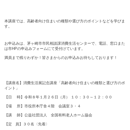
本講座では、高齢者向け住まいの種類や選び方のポイントなどを学びま
す。
お申込みは、茅ヶ崎市市民相談課消費生活センターで、電話、窓口また
は市
HP
の申込みフォームにて受付けています。
満員まで残りわずか！皆さまからのお申込みお待ちしております！
【講座名】消費生活展記念講座「高齢者向け住まいの種類と選び方のポ
イント」
【日 時】令和８年１月２６日（月） １０：３０～１２：００
【場 所】市役所本庁舎４階 会議室３・４
【講 師】公益社団法人 全国有料老人ホーム協会
【定
員】３０名〈先着〉