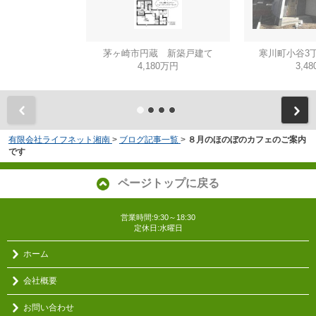
茅ヶ崎市円蔵 新築戸建て
寒川町小谷3
4,180万円
3,4
有限会社ライフネット湘南
>
ブログ記事一覧
>
８月のほのぼのカフェのご案内
です
ページトップに戻る
営業時間:9:30～18:30
定休日:水曜日
ホーム
会社概要
お問い合わせ