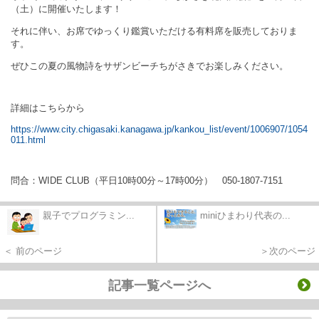
（土）に開催いたします！
それに伴い、お席でゆっくり鑑賞いただける有料席を販売しておりま
す。
ぜひこの夏の風物詩をサザンビーチちがさきでお楽しみください。
詳細はこちらから
https://www.city.chigasaki.kanagawa.jp/kankou_list/event/1006907/1054
011.html
問合：
WIDE CLUB
（平日
10
時
00
分～
17
時
00
分）
050-1807-7151
親子でプログラミン...
miniひまわり代表の...
＜ 前のページ
＞次のページ
記事一覧ページへ