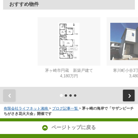
おすすめ物件
茅ヶ崎市円蔵 新築戸建て
寒川町小谷3
4,180万円
3,4
有限会社ライフネット湘南
>
ブログ記事一覧
>
茅ヶ崎の海岸で「サザンビーチ
ちがさき花火大会」開催です
ページトップに戻る