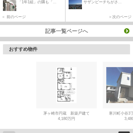
「1年1組」の隣も「...
サザンビーチちがさ...
＜ 前のページ
＞次のページ
記事一覧ページへ
おすすめ物件
茅ヶ崎市円蔵 新築戸建て
寒川町小谷3
4,180万円
3,4