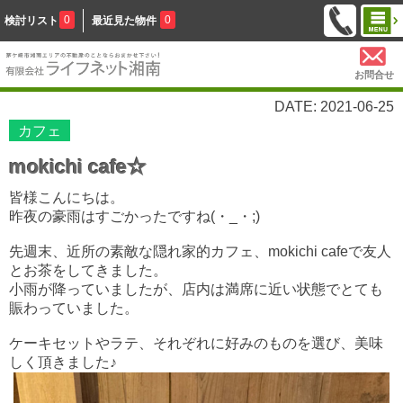
0
0
検討リスト
最近見た物件
お問合せ
DATE: 2021-06-25
カフェ
mokichi cafe☆
皆様こんにちは。
昨夜の豪雨はすごかったですね(・_・;)
先週末、近所の素敵な隠れ家的カフェ、mokichi cafeで友人
とお茶をしてきました。
小雨が降っていましたが、店内は満席に近い状態でとても
賑わっていました。
ケーキセットやラテ、それぞれに好みのものを選び、美味
しく頂きました♪